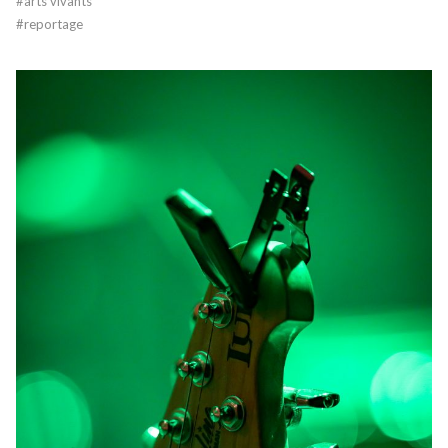
#
arts vivants
#
reportage