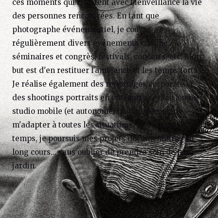
ces moments qui reflètent avec bienveillance la vie
des personnes rencontrées. En tant que
photographe événementiel, je couvre
régulièrement divers événements comme
séminaires et congrès, festivals, concerts, etc. Mon
but est d'en restituer l'ambiance et les temps forts.
Je réalise également des reportages corporate et
des shootings portraits en entreprise grâce à mon
studio mobile (et autonome) qui me permet de
m'adapter à toutes les situations. Et s'il me reste du
temps, je poursuis mes projets documentaires au
long cours... sans oublier de prendre soin de mon
jardin.