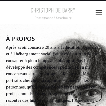
Photographe à Strasbourg
À PROPOS
Après avoir consacré 20 ans à l'éducation populaire
et à l'hébergement social, j'ai décidé en 2018 de me
consacrer à plein temps à la photographie. J'ai
développé des compétences spécifiques en me
concentrant sur le reportage et le portrait. Mes
portraits cherchent à capturer la sincérité des
personnes, qu'il s'agisse de projets personnels ou
professionnels. En reportage, mon objectif est de
raconter des histoires authentiques. J'aime saisir