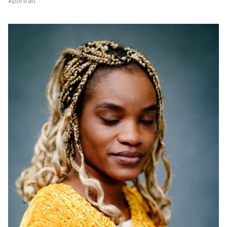
#
portrait