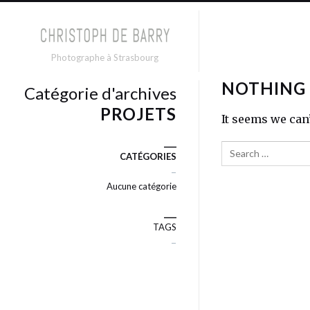
Photographe à Strasbourg
NOTHING
Catégorie d'archives
PROJETS
It seems we can
___
Search
CATÉGORIES
–
Aucune catégorie
___
TAGS
–